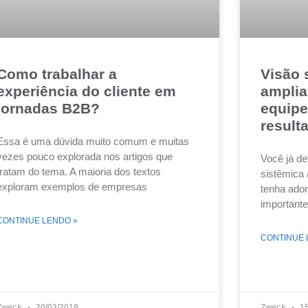
Como trabalhar a
Visão 
experiência do cliente em
amplia
jornadas B2B?
equipe
result
Essa é uma dúvida muito comum e muitas
vezes pouco explorada nos artigos que
Você já de
tratam do tema. A maioria dos textos
sistêmica
exploram exemplos de empresas
tenha ador
importante
CONTINUE LENDO »
CONTINUE 
Zweck
20/03/2019
Zweck
15