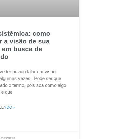
sistêmica: como
r a visão de sua
 em busca de
ado
ve ter ouvido falar em visão
 algumas vezes. Pode ser que
ado o termo, pois soa como algo
 e que
LENDO »
/03/2019