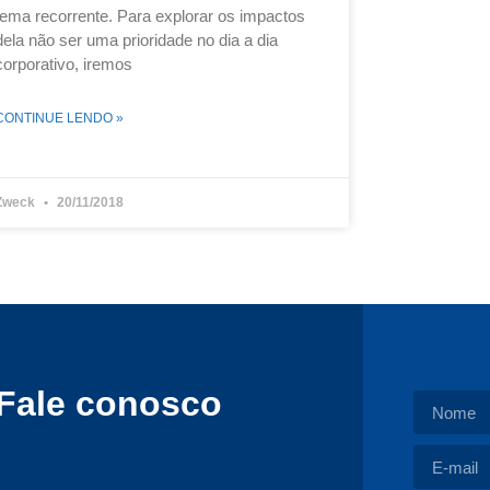
tema recorrente. Para explorar os impactos
dela não ser uma prioridade no dia a dia
corporativo, iremos
CONTINUE LENDO »
Zweck
20/11/2018
Fale conosco